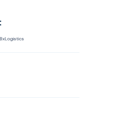
t
 BxLogistics