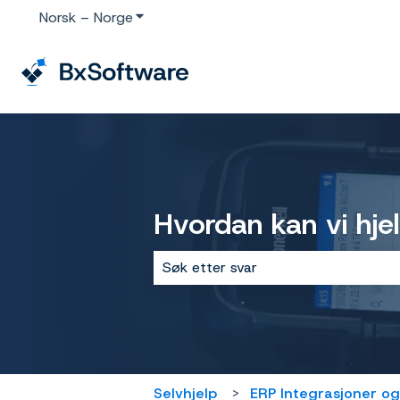
Norsk – Norge
Vis undermeny for oversettelser
Hvordan kan vi hje
Det finnes ingen forslag fordi søke
Selvhjelp
ERP Integrasjoner o