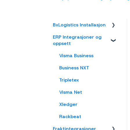
BxLogistics Installasjon
ERP Integrasjoner og
BxEngine og
oppsett
BxSmartPrintPro
BxLogistics
Visma Business
Business NXT
Tripletex
Visma Net
Xledger
Rackbeat
Fraktintegrasjoner