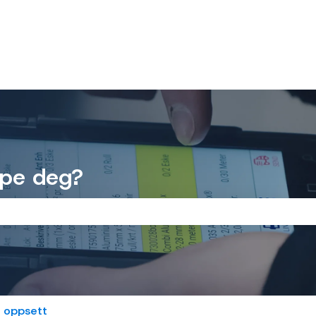
lpe deg?
feltet er tomt.
g oppsett