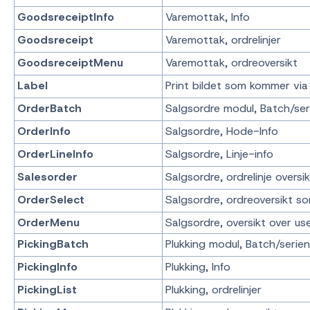
GoodsreceiptInfo
Varemottak, Info
Goodsreceipt
Varemottak, ordrelinjer
GoodsreceiptMenu
Varemottak, ordreoversikt
Label
Print bildet som kommer via
OrderBatch
Salgsordre modul, Batch/se
OrderInfo
Salgsordre, Hode-Info
OrderLineInfo
Salgsordre, Linje-info
Salesorder
Salgsordre, ordrelinje oversi
OrderSelect
Salgsordre, ordreoversikt s
OrderMenu
Salgsordre, oversikt over u
PickingBatch
Plukking modul, Batch/seri
PickingInfo
Plukking, Info
PickingList
Plukking, ordrelinjer