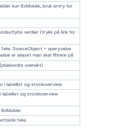
jelder kun BxMobile, bruk entry for
dsutfylte verdier (trykk på link for
 f.eks. SourceObject = query.value
lue er aliaset man skal filtrere på
 (plukkordre oversikt)
 i labellist og stockoverview
i labellist og stockoverview
i BxMobile
ettside f.eks.