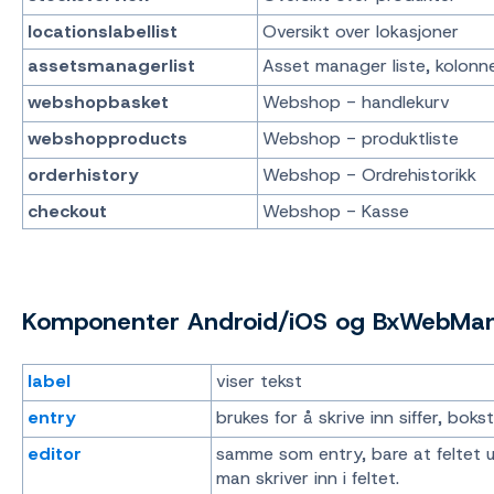
locationslabellist
Oversikt over lokasjoner
assetsmanagerlist
Asset manager liste, kolonn
webshopbasket
Webshop - handlekurv
webshopproducts
Webshop - produktliste
orderhistory
Webshop - Ordrehistorikk
checkout
Webshop - Kasse
Komponenter Android/iOS og BxWebManag
label
viser tekst
entry
brukes for å skrive inn siffer, bok
editor
samme som entry, bare at feltet u
man skriver inn i feltet.