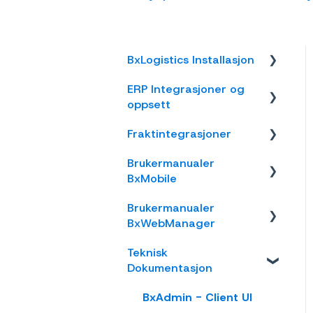
BxLogistics Installasjon
ERP Integrasjoner og
BxEngine og
oppsett
BxSmartPrintPro
Fraktintegrasjoner
BxLogistics
Visma Business
Brukermanualer
Business NXT
AxiaFrakt
BxMobile
Tripletex
Logistra Cargonizer
Brukermanualer
Generelt
Visma Net
ERP leveringsmetoder
BxWebManager
Introduksjon
Xledger
nShift Shipment Server
Teknisk
General
Salg
Dokumentasjon
Rackbeat
nShift/Unifaun Online
Labels
Varetelling
BxAdmin - Client UI
nShift/Consignor