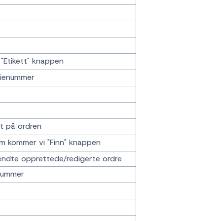
 "Etikett" knappen
rienummer
kt på ordren
om kommer vi "Finn" knappen
sendte opprettede/redigerte ordre
enummer