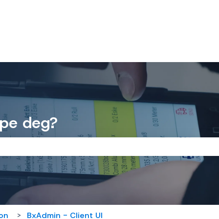
lpe deg?
feltet er tomt.
on
BxAdmin - Client UI