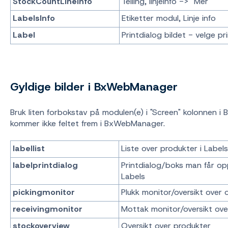
StockCountLineInfo
Telling, linjeinfo -> "Mer"
LabelsInfo
Etiketter modul, Linje info
Label
Printdialog bildet - velge pri
Gyldige bilder i BxWebManager
Bruk liten forbokstav på modulen(e) i "Screen" kolonnen i B
kommer ikke feltet frem i BxWebManager.
labellist
Liste over produkter i Labels
labelprintdialog
Printdialog/boks man får opp
Labels
pickingmonitor
Plukk monitor/oversikt over 
receivingmonitor
Mottak monitor/oversikt ove
stockoverview
Oversikt over produkter