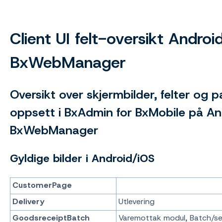
Client UI felt-oversikt Andro
BxWebManager
Oversikt over skjermbilder, felter og p
oppsett i BxAdmin for BxMobile på An
BxWebManager
Gyldige bilder i Android/iOS
CustomerPage
Delivery
Utlevering
GoodsreceiptBatch
Varemottak modul, Batch/s