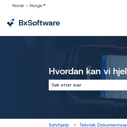
Norsk – Norge
Vis undermeny for oversettelser
Hvordan kan vi hje
Det finnes ingen forslag fordi søke
Selvhjelp
Teknisk Dokumentasj