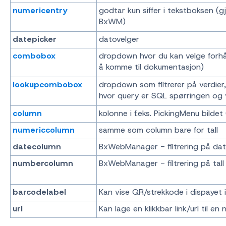
numericentry
godtar kun siffer i tekstboksen (g
BxWM)
datepicker
datovelger
combobox
dropdown hvor du kan velge forhån
å komme til dokumentasjon)
lookupcombobox
dropdown som filtrerer på verdier,
hvor query er SQL spørringen og va
column
kolonne i f.eks. PickingMenu bildet
numericcolumn
samme som column bare for tall
datecolumn
BxWebManager - filtrering på dato
numbercolumn
BxWebManager - filtrering på tall 
barcodelabel
Kan vise QR/strekkode i dispayet 
url
Kan lage en klikkbar link/url til en n