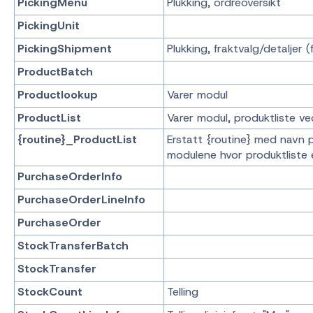
PickingMenu
Plukking, ordreoversikt
PickingUnit
PickingShipment
Plukking, fraktvalg/detaljer 
ProductBatch
Productlookup
Varer modul
ProductList
Varer modul, produktliste v
{routine}_ProductList
Erstatt {routine} med navn p
modulene hvor produktliste e
PurchaseOrderInfo
PurchaseOrderLineInfo
PurchaseOrder
StockTransferBatch
StockTransfer
StockCount
Telling