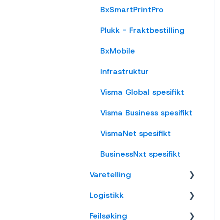
OnPrem
Vareplukk
BxSmartPrintPro
Fraktbestilling
Plukk - Fraktbestilling
Varemottak
BxMobile
Vareflytting
Infrastruktur
Lageroverføring
Visma Global spesifikt
Etiketter
Visma Business spesifikt
Utlevering
VismaNet spesifikt
Varer
BusinessNxt spesifikt
Innkjøp
Varetelling
Logistikk
Tellemetoder
Feilsøking
Visma Net
Lokasjon