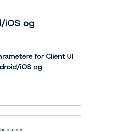
id/iOS og
arametere for Client UI
droid/iOS og
erienummer