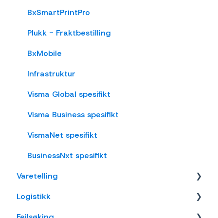
Rackbeat
nShift/Unifaun Online
Varetelling
BxSmartPrintPro
nShift/Consignor OnPrem
Vareplukk
Plukk - Fraktbestilling
Fraktbestilling
BxMobile
Varemottak
Infrastruktur
Vareflytting
Visma Global spesifikt
Lageroverføring
Visma Business spesifikt
Etiketter
VismaNet spesifikt
Utlevering
BusinessNxt spesifikt
Varetelling
Varer
Logistikk
Innkjøp
Tellemetoder
Feilsøking
Visma Net
Lokasjon