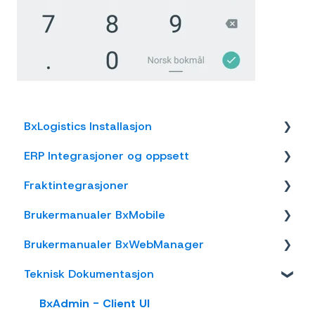
BxLogistics Installasjon
ERP Integrasjoner og oppsett
BxEngine og BxSmartPrintPro
Fraktintegrasjoner
BxLogistics
Visma Business
Brukermanualer BxMobile
Business NXT
AxiaFrakt
Brukermanualer BxWebManager
Tripletex
Logistra Cargonizer
Generelt
Teknisk Dokumentasjon
Visma Net
ERP leveringsmetoder
Introduksjon
General
Xledger
nShift Shipment Server
Salg
Labels
BxAdmin - Client UI