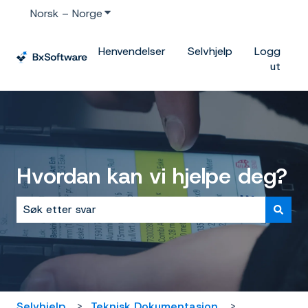
Norsk – Norge
Vis undermeny for oversettelser
Henvendelser
Selvhjelp
Logg
ut
Hvordan kan vi hjelpe deg?
Det finnes ingen forslag fordi søkefeltet er tomt.
Selvhjelp
Teknisk Dokumentasjon