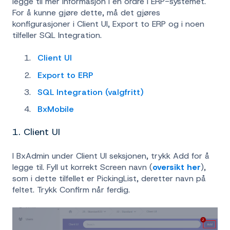
legge til mer informasjon i en ordre i ERP-systemet.
For å kunne gjøre dette, må det gjøres
konfigurasjoner i Client UI, Export to ERP og i noen
tilfeller SQL Integration.
Client UI
Export to ERP
SQL Integration (valgfritt)
BxMobile
1. Client UI
I BxAdmin under Client UI seksjonen, trykk Add for å
legge til. Fyll ut korrekt Screen navn (
oversikt her
),
som i dette tilfellet er PickingList, deretter navn på
feltet. Trykk Confirm når ferdig.