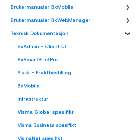
Brukermanualer BxMobile
Business NXT
AxiaFrakt
Brukermanualer BxWebManager
Tripletex
Logistra Cargonizer
Generelt
Teknisk Dokumentasjon
Visma Net
ERP leveringsmetoder
Introduksjon
General
Xledger
nShift Shipment Server
Salg
Labels
BxAdmin - Client UI
Rackbeat
nShift/Unifaun Online
Varetelling
BxSmartPrintPro
nShift/Consignor OnPrem
Vareplukk
Plukk - Fraktbestilling
Fraktbestilling
BxMobile
Varemottak
Infrastruktur
Vareflytting
Visma Global spesifikt
Lageroverføring
Visma Business spesifikt
Etiketter
VismaNet spesifikt