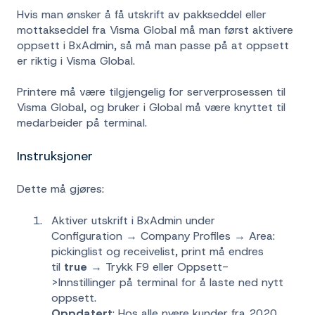
Hvis man ønsker å få utskrift av pakkseddel eller
mottakseddel fra Visma Global må man først aktivere
oppsett i BxAdmin, så må man passe på at oppsett
er riktig i Visma Global.
Printere må være tilgjengelig for serverprosessen til
Visma Global, og bruker i Global må være knyttet til
medarbeider på terminal.
Instruksjoner
Dette må gjøres:
Aktiver utskrift i BxAdmin under
Configuration → Company Profiles → Area:
pickinglist og receivelist, print må endres
til
true
→ Trykk F9 eller Oppsett-
>Innstillinger på terminal for å laste ned nytt
oppsett.
Oppdatert
: Hos alle nyere kunder fra 2020