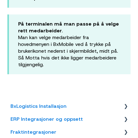
På terminalen må man passe på å velge
rett medarbeider
.
Man kan velge medarbeider fra
hovedmenyen i BxMobile ved å trykke på
brukerikonet nederst i skjermbildet, midt på.
Så Motta hvis det ikke ligger medarbeidere
tilgjengelig.
BxLogistics Installasjon
ERP Integrasjoner og oppsett
BxEngine og BxSmartPrintPro
Fraktintegrasjoner
BxLogistics
Visma Business