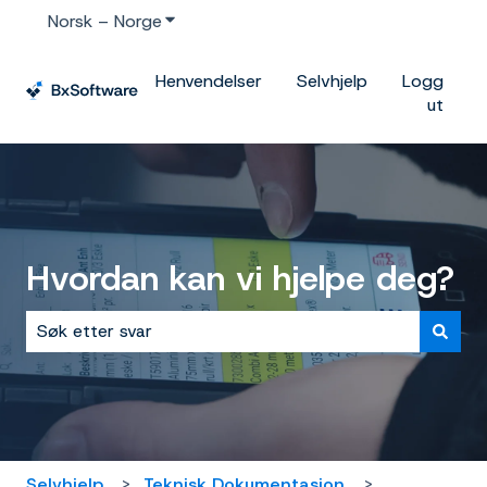
Norsk – Norge
Vis undermeny for oversettelser
Henvendelser
Selvhjelp
Logg
ut
Hvordan kan vi hjelpe deg?
Det finnes ingen forslag fordi søkefeltet er tomt.
Selvhjelp
Teknisk Dokumentasjon