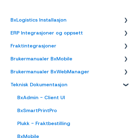
BxLogistics Installasjon
ERP Integrasjoner og oppsett
BxEngine og BxSmartPrintPro
Fraktintegrasjoner
BxLogistics
Visma Business
Brukermanualer BxMobile
Business NXT
AxiaFrakt
Brukermanualer BxWebManager
Tripletex
Logistra Cargonizer
Generelt
Teknisk Dokumentasjon
Visma Net
ERP leveringsmetoder
Introduksjon
General
Xledger
nShift Shipment Server
Salg
Labels
BxAdmin - Client UI
Rackbeat
nShift/Unifaun Online
Varetelling
BxSmartPrintPro
nShift/Consignor OnPrem
Vareplukk
Plukk - Fraktbestilling
Fraktbestilling
BxMobile