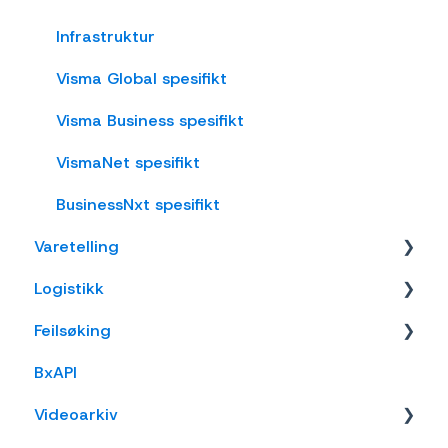
Varemottak
Infrastruktur
Vareflytting
Visma Global spesifikt
Lageroverføring
Visma Business spesifikt
Etiketter
VismaNet spesifikt
Utlevering
BusinessNxt spesifikt
Varetelling
Varer
Logistikk
Innkjøp
Tellemetoder
Feilsøking
Visma Net
Lokasjon
BxAPI
Business NXT
Frakt
Videoarkiv
Tripletex
Visma Net