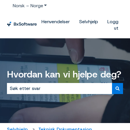
Norsk – Norge
Vis undermeny for oversettelser
Henvendelser
Selvhjelp
Logg
ut
Hvordan kan vi hjelpe deg?
Det finnes ingen forslag fordi søkefeltet er tomt.
Selvhjelp
Teknisk Dokumentasjon