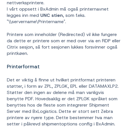
nettverksprintere.
I vårt oppsett i BxAdmin må også printernavnet
legges inn med
UNC stien
, som f.eks.
"\\servername\Printername".
Printere som inneholder (Redirected) vil ikke fungere
da dette er printere som er med over via en RDP eller
Citrix sesjon, så fort sesjonen lukkes forsvinner også
printkøen.
Printerformat
Det er viktig å finne ut hvilket printformat printeren
støtter, i form av ZPL, ZPLGK, EPL eller DATAMAXLP2.
Støtter den ingen av delene må man vanligvis
benytte PDF. Hovedsaklig er det ZPLGK språket som
benyttes hos de fleste som integrerer Shipment
Server med BxLogistics. Dette er stort sett Zebra
printere av nyere type. Dette bestemmer hva man
setter i påkrevd shipmentoptions config i BxAdmin.