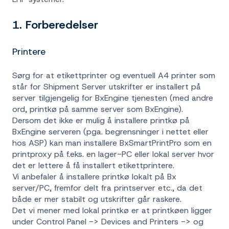
1. Forberedelser
Printere
Sørg for at etikettprinter og eventuell A4 printer som
står for Shipment Server utskrifter er installert på
server tilgjengelig for BxEngine tjenesten (med andre
ord, printkø på samme server som BxEngine).
Dersom det ikke er mulig å installere printkø på
BxEngine serveren (pga. begrensninger i nettet eller
hos ASP) kan man installere BxSmartPrintPro som en
printproxy på f.eks. en lager-PC eller lokal server hvor
det er lettere å få installert etikettprintere.
Vi anbefaler å installere printkø lokalt på Bx
server/PC, fremfor delt fra printserver etc., da det
både er mer stabilt og utskrifter går raskere.
Det vi mener med lokal printkø er at printkøen ligger
under Control Panel -> Devices and Printers -> og