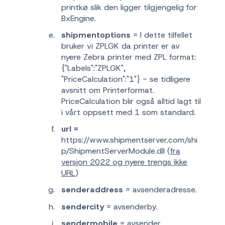
printkø slik den ligger tilgjengelig for
BxEngine.
shipmentoptions
= I dette tilfellet
bruker vi ZPLGK da printer er av
nyere Zebra printer med ZPL format:
{"Labels":"ZPLGK",
"PriceCalculation":"1"} - se tidligere
avsnitt om Printerformat.
PriceCalculation blir også alltid lagt til
i vårt oppsett med 1 som standard.
url =
https://www.shipmentserver.com/shi
p/ShipmentServerModule.dll (
fra
versjon 2022 og nyere trengs ikke
URL
)
senderaddress
= avsenderadresse.
sendercity
= avsenderby.
sendermobile
= avsender