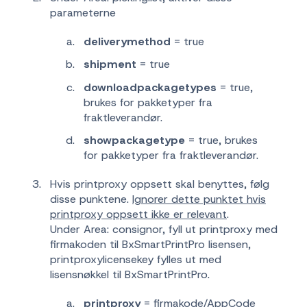
parameterne
deliverymethod
= true
shipment
= true
downloadpackagetypes
= true,
brukes for pakketyper fra
fraktleverandør.
showpackagetype
= true, brukes
for pakketyper fra fraktleverandør.
Hvis printproxy oppsett skal benyttes, følg
disse punktene.
Ignorer dette punktet hvis
printproxy oppsett ikke er relevant
.
Under Area: consignor, fyll ut printproxy med
firmakoden til BxSmartPrintPro lisensen,
printproxylicensekey fylles ut med
lisensnøkkel til BxSmartPrintPro.
printproxy
= firmakode/AppCode