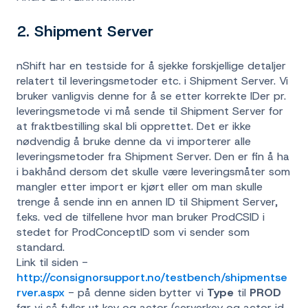
2. Shipment Server
nShift har en testside for å sjekke forskjellige detaljer
relatert til leveringsmetoder etc. i Shipment Server. Vi
bruker vanligvis denne for å se etter korrekte IDer pr.
leveringsmetode vi må sende til Shipment Server for
at fraktbestilling skal bli opprettet. Det er ikke
nødvendig å bruke denne da vi importerer alle
leveringsmetoder fra Shipment Server. Den er fin å ha
i bakhånd dersom det skulle være leveringsmåter som
mangler etter import er kjørt eller om man skulle
trenge å sende inn en annen ID til Shipment Server,
f.eks. ved de tilfellene hvor man bruker ProdCSID i
stedet for ProdConceptID som vi sender som
standard.
Link til siden -
http://consignorsupport.no/testbench/shipmentse
rver.aspx
- på denne siden bytter vi
Type
til
PROD
før vi så fyller ut key og actor (serverkey og actor id