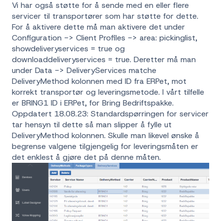
Vi har også støtte for å sende med en eller flere
servicer til transportører som har støtte for dette.
For å aktivere dette må man aktivere det under
Configuration -> Client Profiles -> area: pickinglist,
showdeliveryservices = true og
downloaddeliveryservices = true. Deretter må man
under Data -> DeliveryServices matche
DeliveryMethod kolonnen med ID fra ERPet, mot
korrekt transportør og leveringsmetode. I vårt tilfelle
er BRING1 ID i ERPet, for Bring Bedriftspakke.
Oppdatert 18.08.23: Standardspørringen for servicer
tar hensyn til dette så man slipper å fylle ut
DeliveryMethod kolonnen. Skulle man likevel ønske å
begrense valgene tilgjengelig for leveringsmåten er
det enklest å gjøre det på denne måten.