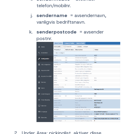
telefon/mobilnr.
sendername
= avsendernavn,
vanligvis bedriftsnavn.
senderpostcode
= avsender
postnr.
Under Area: pickinglist, aktiver disse