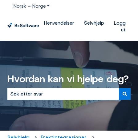
Norsk – Norge
Vis undermeny for oversettelser
Henvendelser
Selvhjelp
Logg
ut
Hvordan kan vi hjelpe deg?
Det finnes ingen forslag fordi søkefeltet er tomt.
Selvhjelp
Fraktintegrasjoner