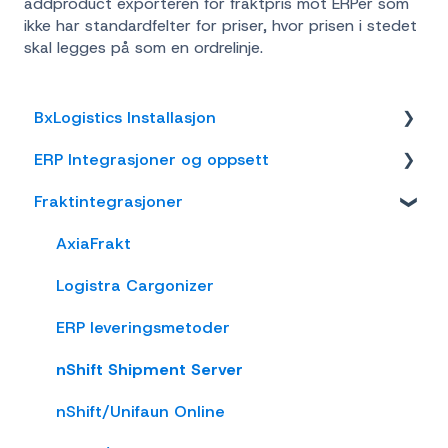
addproduct exporteren for fraktpris mot ERPer som
ikke har standardfelter for priser, hvor prisen i stedet
skal legges på som en ordrelinje.
BxLogistics Installasjon
ERP Integrasjoner og oppsett
BxEngine og BxSmartPrintPro
Fraktintegrasjoner
BxLogistics
Visma Business
Business NXT
AxiaFrakt
Tripletex
Logistra Cargonizer
Visma Net
ERP leveringsmetoder
Xledger
nShift Shipment Server
Rackbeat
nShift/Unifaun Online