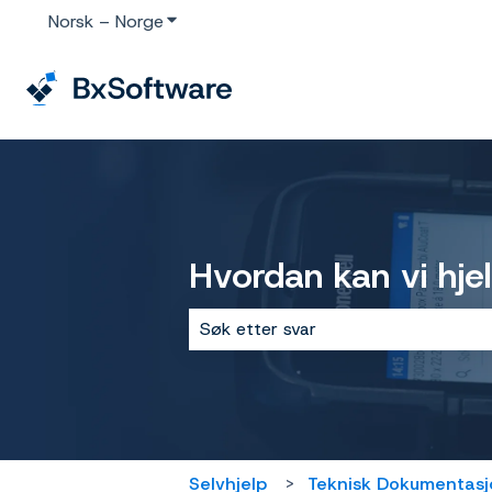
Norsk – Norge
Vis undermeny for oversettelser
Hvordan kan vi hje
Det finnes ingen forslag fordi søke
Selvhjelp
Teknisk Dokumentasj