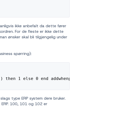
anligvis ikke anbefalt da dette fører
ukkordren. For de fleste er ikke dette
man ønsker skal bli tilgjengelig under
siness spørring):
') then 1 else 0 end addwhenpicking
a slags type ERP system dere bruker.
t ERP. 100, 101 og 102 er