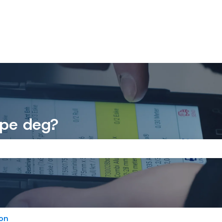
lpe deg?
feltet er tomt.
on