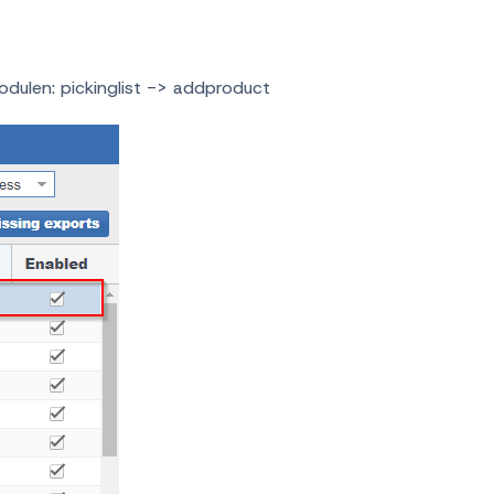
dulen: pickinglist -> addproduct