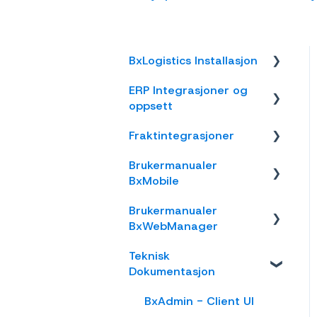
BxLogistics Installasjon
ERP Integrasjoner og
BxEngine og
oppsett
BxSmartPrintPro
Fraktintegrasjoner
BxLogistics
Visma Business
Brukermanualer
Business NXT
AxiaFrakt
BxMobile
Tripletex
Logistra Cargonizer
Brukermanualer
Generelt
Visma Net
ERP leveringsmetoder
BxWebManager
Introduksjon
Xledger
nShift Shipment Server
Teknisk
General
Salg
Dokumentasjon
Rackbeat
nShift/Unifaun Online
Labels
Varetelling
BxAdmin - Client UI
nShift/Consignor