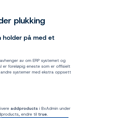
der plukking
n holder på med et
Det avhenger av om ERP systemet og
 er foreløpig eneste som er offisielt
ot andre systemer med ekstra oppsett
tivere
addproducts
i BxAdmin under
dproducts, endre til
true
.