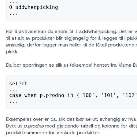
...
0 addwhenpicking
...
For å aktivere kan du endre til 1 addwhenpicking. Det er v
til at alt av produkter blir tilgjengelig for å legges til i pl
ønskelig, derfor legger man heller til de fåtall produktene 
plukk.
Da bør spørringen se slik ut (eksempel hentet fra Visma Bu
select
...
case when p.prodno in ('100', '101', '102
...
Eksempelet over er ca. slik det bør se ut, avhengig av hv
Bytt ut
p.prodno
med gjeldende tabell og kolonne for dit
produktnummerne for ønskede produkter.