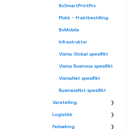
OnPrem
Vareplukk
BxSmartPrintPro
Fraktbestilling
Plukk - Fraktbestilling
Varemottak
BxMobile
Vareflytting
Infrastruktur
Lageroverføring
Visma Global spesifikt
Etiketter
Visma Business spesifikt
Utlevering
VismaNet spesifikt
Varer
BusinessNxt spesifikt
Innkjøp
Varetelling
Logistikk
Tellemetoder
Feilsøking
Visma Net
Lokasjon