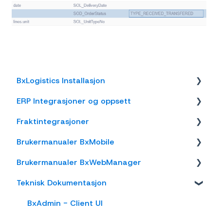
BxLogistics Installasjon
ERP Integrasjoner og oppsett
BxEngine og BxSmartPrintPro
Fraktintegrasjoner
BxLogistics
Visma Business
Brukermanualer BxMobile
Business NXT
AxiaFrakt
Brukermanualer BxWebManager
Tripletex
Logistra Cargonizer
Generelt
Teknisk Dokumentasjon
Visma Net
ERP leveringsmetoder
Introduksjon
General
Xledger
nShift Shipment Server
Salg
Labels
BxAdmin - Client UI