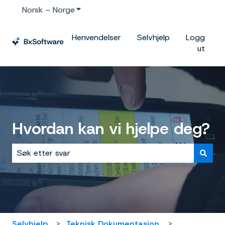
Norsk – Norge
Vis undermeny for oversettelser
Henvendelser
Selvhjelp
Logg
ut
Hvordan kan vi hjelpe deg?
Det finnes ingen forslag fordi søkefeltet er tomt.
Selvhjelp
Teknisk Dokumentasjon