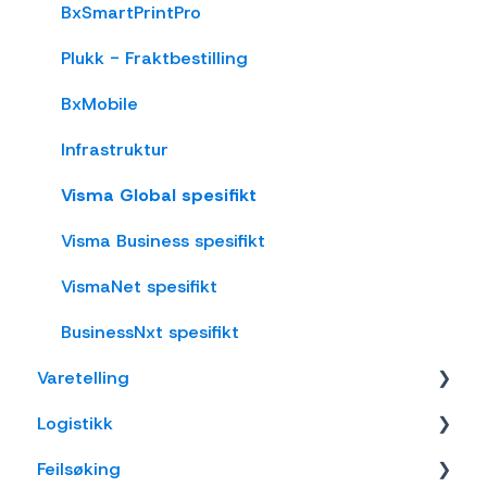
Rackbeat
nShift/Unifaun Online
Varetelling
BxSmartPrintPro
nShift/Consignor OnPrem
Vareplukk
Plukk - Fraktbestilling
Fraktbestilling
BxMobile
Varemottak
Infrastruktur
Vareflytting
Visma Global spesifikt
Lageroverføring
Visma Business spesifikt
Etiketter
VismaNet spesifikt
Utlevering
BusinessNxt spesifikt
Varetelling
Varer
Logistikk
Innkjøp
Tellemetoder
Feilsøking
Visma Net
Lokasjon