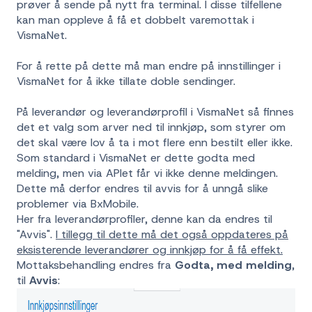
prøver å sende på nytt fra terminal. I disse tilfellene
kan man oppleve å få et dobbelt varemottak i
VismaNet.
For å rette på dette må man endre på innstillinger i
VismaNet for å ikke tillate doble sendinger.
På leverandør og leverandørprofil i VismaNet så finnes
det et valg som arver ned til innkjøp, som styrer om
det skal være lov å ta i mot flere enn bestilt eller ikke.
Som standard i VismaNet er dette godta med
melding, men via APIet får vi ikke denne meldingen.
Dette må derfor endres til avvis for å unngå slike
problemer via BxMobile.
Her fra leverandørprofiler, denne kan da endres til
"Avvis".
I tillegg til dette må det også oppdateres på
eksisterende leverandører og innkjøp for å få effekt.
Mottaksbehandling endres fra
Godta, med melding
,
til
Avvis
: