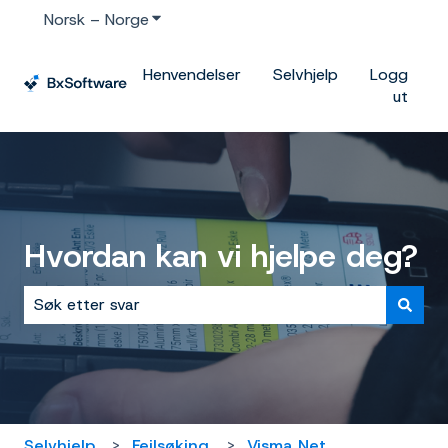
Norsk – Norge
Vis undermeny for oversettelser
Henvendelser
Selvhjelp
Logg
ut
Hvordan kan vi hjelpe deg?
Det finnes ingen forslag fordi søkefeltet er tomt.
Selvhjelp
Feilsøking
Visma Net