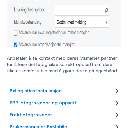
Anbefaler å ta kontakt med deres VismaNet partner
for å løse dette og sikre korrekt oppsett om dere
ikke er komfortable med å gjøre dette på egenhånd.
BxLogistics Installasjon
ERP Integrasjoner og oppsett
BxEngine og BxSmartPrintPro
Fraktintegrasjoner
BxLogistics
Visma Business
Brukermanualer BxMobile
Business NXT
AxiaFrakt